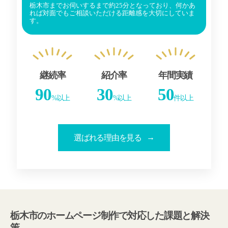
栃木市までお伺いするまで約25分となっており、何かあ
れば対面でもご相談いただける距離感を大切にしていま
す。
継続率
紹介率
年間実績
90
30
50
%以上
%以上
件以上
選ばれる理由を見る
栃木市のホームページ制作で対応した課題と解決
策