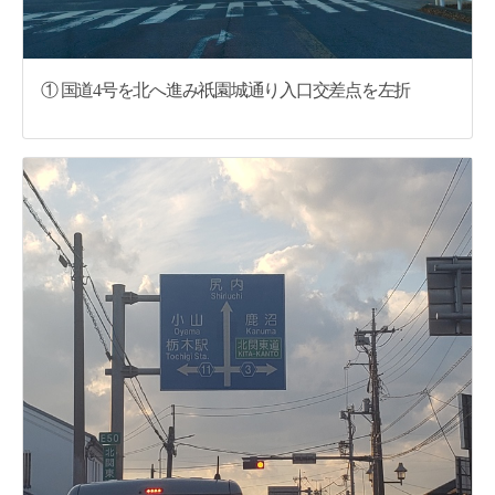
① 国道4号を北へ進み祇園城通り入口交差点を左折