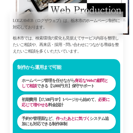
LOGZAWEB（ログザウェブ）は、栃木市のホームページ制作に
対応しております。
栃木市では、検索環境の変化も見据えてサービス内容を整理し
たいご相談や、再来店・採用・問い合わせにつながる導線を整
えたいご相談を多くいただいています。
制作から運用まで可能
ホームページ管理を任せながら
身近なWebの顧問と
して相談
できる【
5,000円/月
】保守サポート
初期費用【
17,500円/1P
】1ページから始めて、
必要に
応じて増やせる
料金設計
予約や管理面など、
作ったあとに気づく
システム追
加にも対応できる制作体制