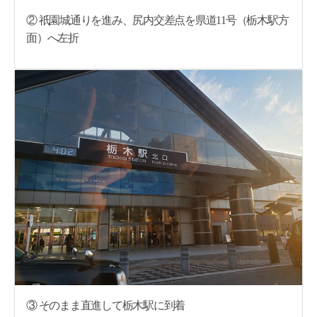
② 祇園城通りを進み、尻内交差点を県道11号（栃木駅方
面）へ左折
③ そのまま直進して栃木駅に到着