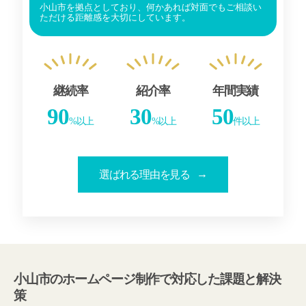
小山市を拠点としており、何かあれば対面でもご相談い
ただける距離感を大切にしています。
継続率
紹介率
年間実績
90
30
50
%以上
%以上
件以上
選ばれる理由を見る
小山市のホームページ制作で対応した課題と解決
策