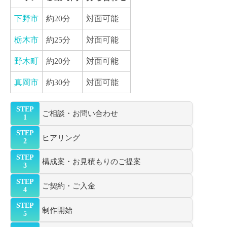
下野市
約20分
対面可能
栃木市
約25分
対面可能
野木町
約20分
対面可能
真岡市
約30分
対面可能
STEP
ご相談・お問い合わせ
1
STEP
ヒアリング
2
STEP
構成案・お見積もりのご提案
3
STEP
ご契約・ご入金
4
STEP
制作開始
5