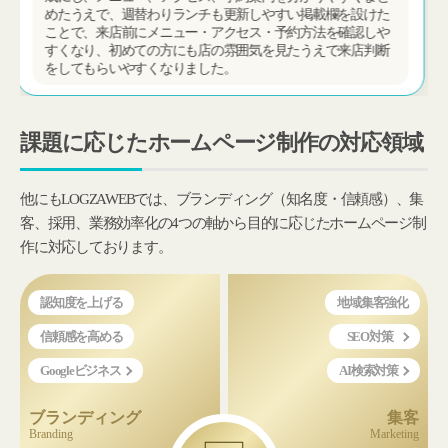
や初心者・シニア・産後ヨガなど対象別の案内も分けて載せ
たことで、検索から教室を見つけてもらいやすくなり、興味
を持った方にも自分に合うレッスン内容を事前に確認しても
らいやすい形になりました。
課題に応じたホームページ制作の対応領域
他にもLOGZAWEBでは、ブランディング（知名度・信頼感）、集
客、採用、業務効率化の4つの軸から目的に応じたホームページ制
作に対応しております。
認知度を上げる
地域集客強化
信頼感を高める
SEO対策
Googleビジネス
AI検索対策
ブランディング
集客
Branding
Marketing