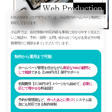
LOGZAWEB（ログザウェブ）は、小山市のホームページ制作に
対応しております。
小山市では、会社情報や対応内容を事前に分かりやすく伝えた
いご相談や、予約・採用・お問い合わせにつながる見せ方や情
報整理のご相談を多くいただいています。
制作から運用まで可能
ホームページ管理を任せながら
身近なWebの顧問と
して相談
できる【
5,000円/月
】保守サポート
初期費用【
17,500円/1P
】1ページから始めて、
必要に
応じて増やせる
料金設計
予約や管理面など、
作ったあとに気づく
システム追
加にも対応できる制作体制