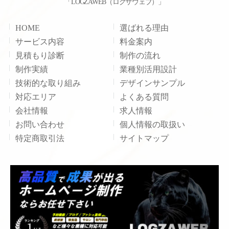
「LOGZAWEB（ログザウェブ）」
HOME
選ばれる理由
サービス内容
料金案内
見積もり診断
制作の流れ
制作実績
業種別活用設計
技術的な取り組み
デザインサンプル
対応エリア
よくある質問
会社情報
求人情報
お問い合わせ
個人情報の取扱い
特定商取引法
サイトマップ